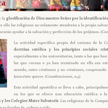
 la
glorificación de Dios nuestro Señor por la identificació
a ello las religiosas no solamente atenderán a la propia salvac
arán ayudar a la salvación y perfección de los prójimos. (Con
La actividad específica propia del carisma de la C
doctrina católica y los principios sociales cri
especialmente a las universitarias, tanto a las que ha
las que cursan o ya han terminado en ella sus estu
mundo, entre cristianos y no cristianos, cooperando a
Jesucristo quiere. (Constituciones, n.5)
Esta actividad apostólica se lleva a cabo, principalm
en los que se ofrece una educación católica a la 
 y los Colegios Mater Salvatoris
. Las religiosas de la Compa
 se funden fe, cultura y vida.