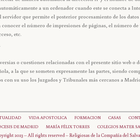
automáticamente a un ordenador cuando este se conecta a Inte
el servidor que permite el posterior procesamiento de los datos
 conocer el número de impresiones de páginas, el número de vi
cceso, etc.
N
versias o cuestiones relacionadas con el presente sitio web o de
añola, a la que se someten expresamente las partes, siendo com
dos con su uso los Juzgados y Tribunales más cercanos a Madrid
ITUALIDAD
VIDA APOSTOLICA
FORMACION
CASAS
CON
CESIS DE MADRID
MARÍA FÉLIX TORRES
COLEGIOS MATER S
yright 2023 – All rights reserved – Religiosas de la Compañía del Salv