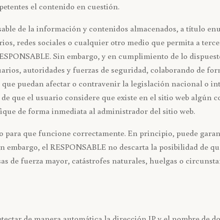
etentes el contenido en cuestión.
e de la información y contenidos almacenados, a título enunc
ios, redes sociales o cualquier otro medio que permita a terc
ESPONSABLE. Sin embargo, y en cumplimiento de lo dispuesto en
arios, autoridades y fuerzas de seguridad, colaborando de forma
que puedan afectar o contravenir la legislación nacional o in
o de que el usuario considere que existe en el sitio web algún 
ifique de forma inmediata al administrador del sitio web.
ado para que funcione correctamente. En principio, puede gara
. Sin embargo, el RESPONSABLE no descarta la posibilidad de que
s de fuerza mayor, catástrofes naturales, huelgas o circunst
etectar de manera automática la dirección IP y el nombre de d