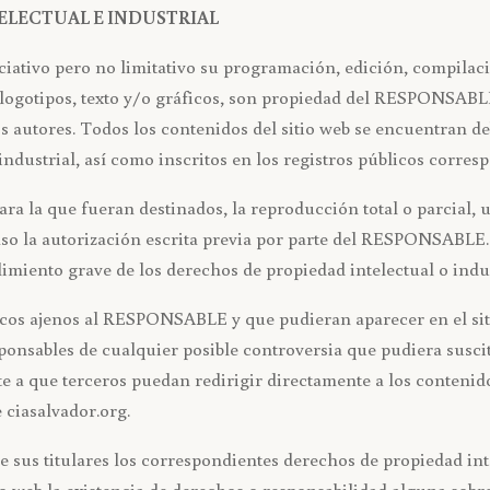
ELECTUAL E INDUSTRIAL
nciativo pero no limitativo su programación, edición, compila
logotipos, texto y/o gráficos, son propiedad del RESPONSABLE o
os autores. Todos los contenidos del sitio web se encuentran d
industrial, así como inscritos en los registros públicos corres
ra la que fueran destinados, la reproducción total o parcial, u
aso la autorización escrita previa por parte del RESPONSABLE
miento grave de los derechos de propiedad intelectual o indust
ficos ajenos al RESPONSABLE y que pudieran aparecer en el sit
ponsables de cualquier posible controversia que pudiera suscit
que terceros puedan redirigir directamente a los contenidos 
e ciasalvador.org.
us titulares los correspondientes derechos de propiedad inte
tio web la existencia de derechos o responsabilidad alguna so